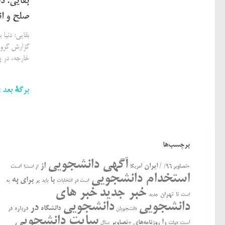
بقایی: د
صلح و ان
بقایی: دنیا
گزارش گروه
خارجه، در پ
برگهٔ بعد 
برچسب‌ها
آگهی دانشجویی
از
/ ایران
است
+تصاویر ۹۶/
آمریکا
از است!
استخدام دانشجویی
به
با
برای
بر
است در
انتخابات
باید
به
خبر جدید
خبر های
تهران
تا
جدید
است
دانشجویی
دانشجویی
در
دانشگاه
درباره
در
دانشجویان
سایت دانشجویی
را
روزنامه‌های +تصاویر
ﺍﺳﺖ
سال
دولت