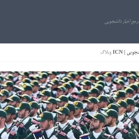
ویی | ICN
وبلاگ