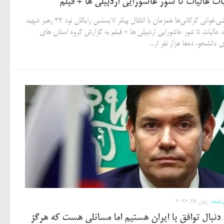
ات عالیات تا شور عاشورایی اردبیلی ها + فیلم
از چاووشی‌خوانی گرگانی‌ها همزمان با انتقال پیکر لایسنس رایگان نود 32 رهبر شهید
ت عالیات تا شور عاشورایی اردبیلی ها + فیلم به گزارش گروه استان های
 دانشجو، ده‌ها هزار نفر از...
 نشده
ژوئن 25, 2026
 دنبال توافق با ایران هستیم اما مسائلی هست که هرگز