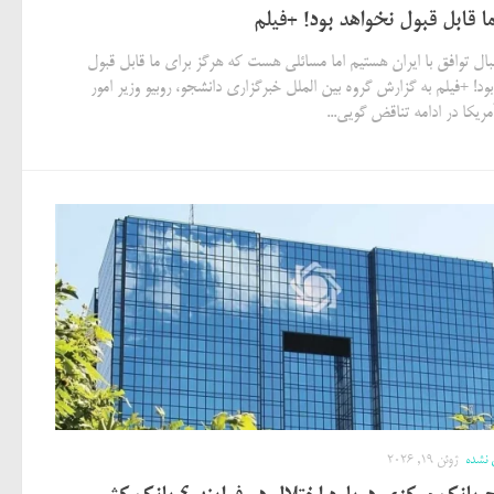
ا قابل قبول نخواهد بود! +فیلم
نبال توافق با ایران هستیم اما مسائلی هست که هرگز برای ما قابل قبول
ود! +فیلم به گزارش گروه بین الملل خبرگزاری دانشجو، روبیو وزیر امور
ریکا در ادامه تناقض گویی...
 نشده
ژوئن 19, 2026