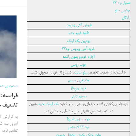
همیار نود 32
بهترین سئو
رایگان
فروش آنتی ویروس
دانلود فیلم جدید
بهترین بک لینک
خرید آنتی ویروس نود۳۲
اجاره خودرو بدون راننده
چوب روسی
با استفاده از خدمات تخصصی
سئو سایت
، کسب‌وکار خود را متحول کنید.
هندزفری بیسیم
دسته‌بندی نشد
خرید رپورتاژ
فرانسه: 
بیسیم ژاپنی
دوستام می‌گفتن وقتشه حرفه‌ای‌تر بشی، منم گفتم:
بک لینک خرید
همین
تضعیف م
شد که سایت من ناگهان مثل ستاره‌ای درخشان شد.
به گزارش گر
جواب بازی آمیرزا
امروز سه شن
نود 32 لایسنس
تفاهم نامه ا
علت خنک نکردن یخچال چیست