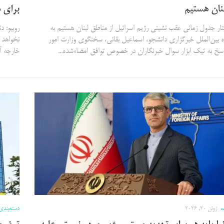
نان هستیم
برای م
تار جدول زمانی عقب نشینی رژیم اسرائیل از مناطق لبنان هستیم به
روبیو: د
 بین‌الملل خبرگزاری دانشجو، اسماعیل بقائی، سخنگوی وزارت امور
نخواهد ب
اسخ به تیک ابزار سوال خبرنگاران در خصوص توافق امضاءشده...
خارجه آم
ه
ژوئن 20, 2026
دسته‌بندی