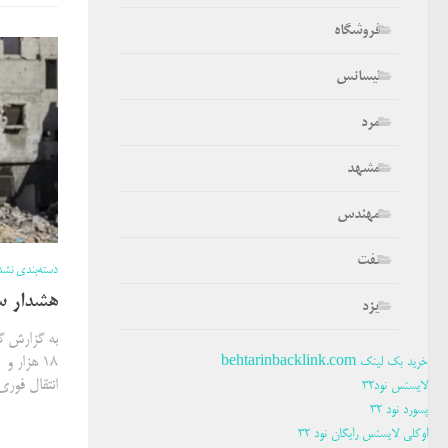
فروشگاه
لیسانس
مرد
مشهد
مهندس
نفت
دسته‌بندی نشد
هشدار سا
یزد
به گزارش گر
خرید بک لینک behtarinbacklink.com
انتقال فوری
لایسنس نود32
پسورد نود 32
اوکلی لایسنس رایگان نود 32