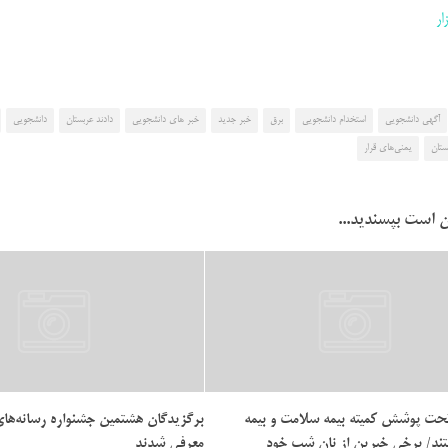
ار
آگهی دانشجویی
استخدام دانشجویی
برق
خبر جدید
خبر های دانشجویی
دادند عربستان
دانشجویی
ستان
یمنی‌های قرار
 است بپسندید...
تحت پوشش کمیته بیمه سلامت و بیمه
برگزیدگان هشتمین جشنواره رسانه‌های
ند/ برخی خیرین از نان شب خود
معرفی شدند