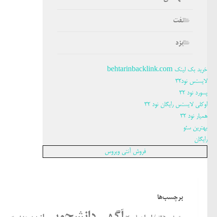
نفت
یزد
خرید بک لینک behtarinbacklink.com
لایسنس نود32
پسورد نود 32
اوکلی لایسنس رایگان نود 32
همیار نود 32
بهترین سئو
رایگان
فروش آنتی ویروس
برچسب‌ها
آگهی دانشجویی