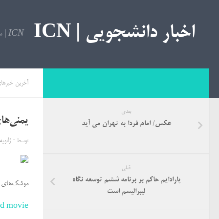
اخبار دانشجویی | ICN
ICN | مرجع اخبار دانشجویی
آخرین خبرها
بعدی
یمنی‌ها
عکس/ امام فردا به تهران می آید
توسط
·
ژانویه 31, 16
قبلی
پارادایم حاکم بر برنامه ششم توسعه نگاه
موشک‌های ار
لیبرالیسم است
ad movie