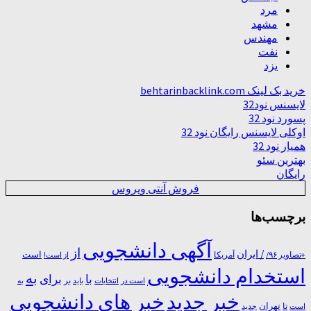
مرد
مشهد
مهندس
نفت
یزد
خرید بک لینک behtarinbacklink.com
لایسنس نود32
پسورد نود 32
اوکلی لایسنس رایگان نود 32
همیار نود 32
بهترین سئو
رایگان
فروش آنتی ویروس
برچسب‌ها
آگهی دانشجویی
از
/ ایران
است
آمریکا
+تصاویر ۹۶/
از است!
استخدام دانشجویی
به
با
برای
بر
است در
انتخابات
باید
به
خبر جدید
خبر های دانشجویی
تا
تهران
است
جدید