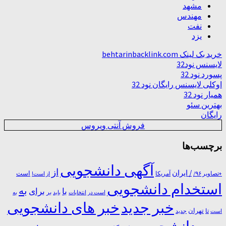
مشهد
مهندس
نفت
یزد
خرید بک لینک behtarinbacklink.com
لایسنس نود32
پسورد نود 32
اوکلی لایسنس رایگان نود 32
همیار نود 32
بهترین سئو
رایگان
فروش آنتی ویروس
برچسب‌ها
آگهی دانشجویی
از
/ ایران
است
آمریکا
+تصاویر ۹۶/
از است!
استخدام دانشجویی
به
با
برای
بر
است در
انتخابات
باید
به
خبر جدید
خبر های دانشجویی
تا
تهران
است
جدید