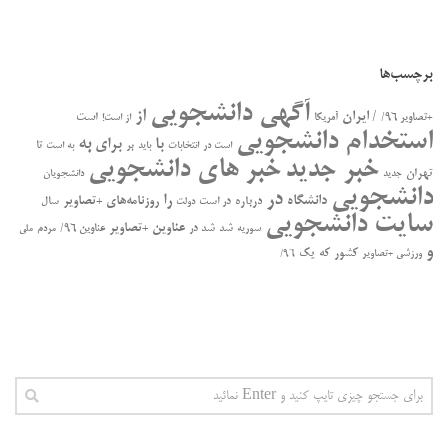
برچسب‌ها
آگهی دانشجویی
از
/ ایران
است
+تصاویر ۹۶/
آمریکا
از است!
استخدام دانشجویی
به
با
برای
بر
تا
است در
انتخابات
باید
به است
خبر جدید
خبر های دانشجویی
تهران
جدید
دانشجویان
دانشجویی
در
را
دانشگاه
درباره
روزنامه‌های +تصاویر
در ﺍﺳﺖ
سال
دولت
سایت دانشجویی
عناوین +تصاویر
سوریه
شد
شد در
عناوین ۹۶/
مردم
ملی
و
کشور
که
یک
ورزشی +تصاویر
۹۶/