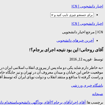
اخبار دانشجویی | ICN
اخبار دانشجویی | ICN
ICN | مرجع اخبار دانشجویی
آخرین خبرهای دانشجویی
آقای روحانی! این بود نتیجه اجرای برجام؟!
توسط
·
فوریه 12, 2016
موقعیت خاص این خیابان و میدان معروف آن در تهران و نیز جایگاه خ
و راست گرفته تا مدافع و منتقد انقلاب و دولت نوپای ایران که توسط آ
باشگاه خبری ورزشی
صبحانه
برچسب ها:
آقای اجرای
آقای برجام؟!
آقای بود
آگهی دانشجویی
استخدام دان