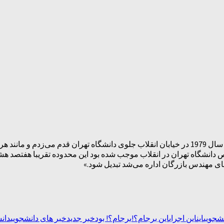
«به خاطر دارم شاید یکی دو ماه پس از پیروزی انقلاب اسلامی ایران در سال 1979 در خیابان انقلاب
اص دانشگاه تهران در انقلاب موجب شده بود این محدوده تقریبا هفتصد 
قای مهندس بازرگان اداره می‌شد تبدیل شود.»
شجویی
این
این اجرای
این برجام؟!
برجام؟! بود
خبر جدید
خبر های دانشجویی
دان