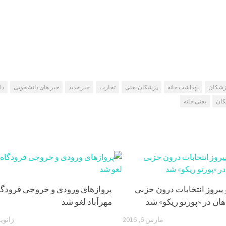
زشکان
بهداشت خانه
پزشکان یعنی
تجارت
خبر جدید
خبر های دانشجویی
دا
کان
یعنی خانه
 پیروز انتخابات درون حزبی
پرواز‌های ورودی و خروجی فرودگا
ان در «پورتو ریکو» شد
مهرآباد لغو شد
مارس 6, 2016
ژانویه 27, 8