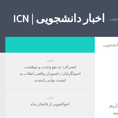
اخبار دانشجویی | ICN
انشجویی
بعدی
انصراف؛ به نفع وحدت و موفقیت
اصولگرایان/ دلسوزان واقعی انقلاب به
لیست نهایی پایبندند
قبلی
احوالجویی از فاتحان ماه
اریم
د.