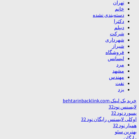
تهران
خانم
دسته‌بندی نشده
دکترا
دیپلم
شرکت
شهرداری
شیراز
فروشگاه
لیسانس
مرد
مشهد
مهندس
نفت
یزد
خرید بک لینک behtarinbacklink.com
لایسنس نود32
پسورد نود 32
اوکلی لایسنس رایگان نود 32
همیار نود 32
بهترین سئو
رایگان