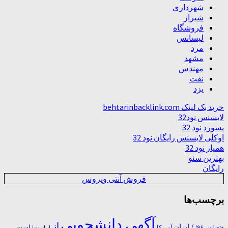
شهرداری
شیراز
فروشگاه
لیسانس
مرد
مشهد
مهندس
نفت
یزد
خرید بک لینک behtarinbacklink.com
لایسنس نود32
پسورد نود 32
اوکلی لایسنس رایگان نود 32
همیار نود 32
بهترین سئو
رایگان
فروش آنتی ویروس
برچسب‌ها
آگهی دانشجویی
از
/ ایران
است
آمریکا
+تصاویر ۹۶/
از است!