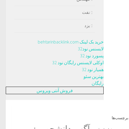
نفت
یزد
خرید بک لینک behtarinbacklink.com
لایسنس نود32
پسورد نود 32
اوکلی لایسنس رایگان نود 32
همیار نود 32
بهترین سئو
رایگان
فروش آنتی ویروس
برچسب‌ها
آگهی دانشجویی