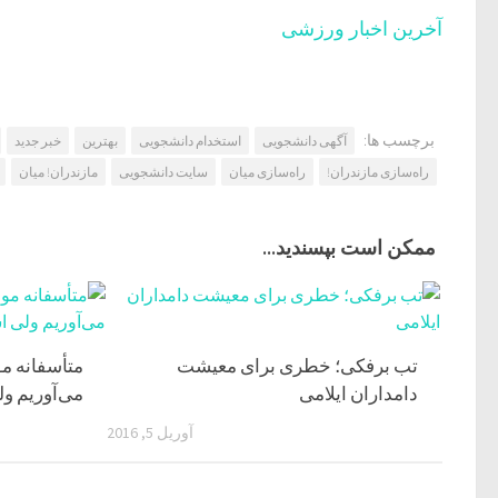
آخرین اخبار ورزشی
برچسب ها:
آگهی دانشجویی
استخدام دانشجویی
بهترین
خبر جدید
راه‌سازی مازندران!
راه‌سازی میان
سایت دانشجویی
مازندران! میان
ممکن است بپسندید...
تب برفکی؛ خطری برای معیشت
متأسفانه مو
دامداران ایلامی
می‌آوریم ول
آوریل 5, 2016