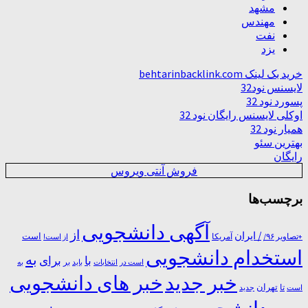
مشهد
مهندس
نفت
یزد
خرید بک لینک behtarinbacklink.com
لایسنس نود32
پسورد نود 32
اوکلی لایسنس رایگان نود 32
همیار نود 32
بهترین سئو
رایگان
فروش آنتی ویروس
برچسب‌ها
آگهی دانشجویی
از
/ ایران
است
آمریکا
+تصاویر ۹۶/
از است!
استخدام دانشجویی
به
با
برای
بر
است در
انتخابات
باید
به
خبر جدید
خبر های دانشجویی
تا
تهران
است
جدید