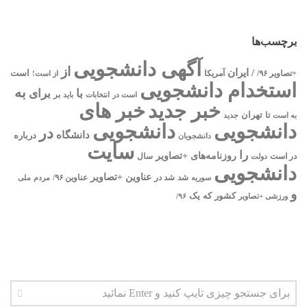
برچسب‌ها
آگهی دانشجویی
از
/ ایران
است
آمریکا
+تصاویر ۹۶/
از است!
استخدام دانشجویی
به
با
برای
بر
است در
انتخابات
باید
خبر جدید
خبر های
تا
تهران
به است
جدید
دانشجویی
دانشجویی
در
دانشگاه
درباره
دانشجویان
سایت
را
روزنامه‌های +تصاویر
در ﺍﺳﺖ
دولت
سال
دانشجویی
عناوین +تصاویر
شد
سوریه
شد در
عناوین ۹۶/
مردم
ملی
و
یک
کشور
که
۹۶/
ورزشی +تصاویر