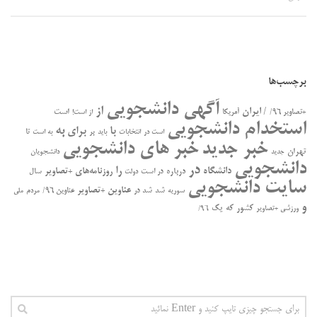
برچسب‌ها
آگهی دانشجویی
از
/ ایران
است
+تصاویر ۹۶/
آمریکا
از است!
استخدام دانشجویی
به
با
برای
بر
تا
است در
انتخابات
باید
به است
خبر جدید
خبر های دانشجویی
تهران
جدید
دانشجویان
دانشجویی
در
را
دانشگاه
درباره
روزنامه‌های +تصاویر
در ﺍﺳﺖ
سال
دولت
سایت دانشجویی
عناوین +تصاویر
سوریه
شد
شد در
عناوین ۹۶/
مردم
ملی
و
کشور
که
یک
ورزشی +تصاویر
۹۶/