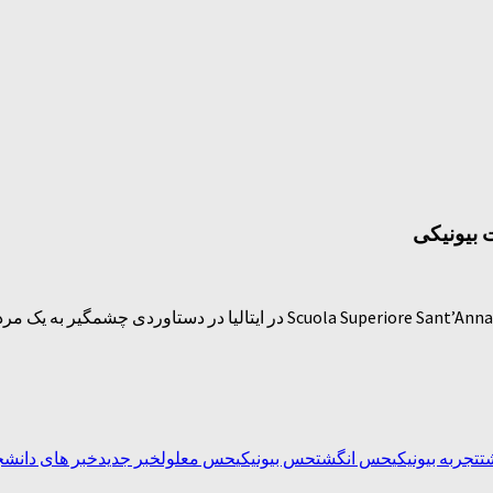
بیونیکی
محققان موسسه فناوری فدرال لوزان در سوییس و موسسه تحقیقات ore Sant’Anna
ت
تجربه بیونیکی
حس انگشت
حس بیونیکی
حس معلول
خبر جدید
خبر های دانشج