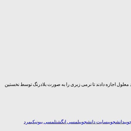
Scuola Superi در ایتالیا در دستاوردی چشمگیر به یک مرد معلول اجازه دادند تا نرمی زبری را به صورت بلادرنگ توسط نخستین
ویی
دانشجویی
سایت دانشجویی
لمسی انگشت
لمسی بیونیکی
مرد