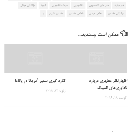
خبر جدید
خبر های دانشجویی
دانشجویی
سایت دانشجویی
شهید
عزاداران میدان
عزاداران هفت‌تیر
فاطمی میدان
فاطمی هفت‌تیر
هفت‌تیر تشییع
و
ممکن است بپسندید...
اظهارنظر مطهری درباره
کناره گیری سفیر آمریکا در پاناما
ناداوری‌های المپیک
ژانویه 12, 2018
آگوست 18, 2016