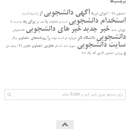
برچسب‌ها
آگهی دانشجویی
از
/ ایران
است
+تصاویر ۹۶/
آمریکا
از است!
استخدام دانشجویی
به
با
برای
بر
تا
است در
انتخابات
باید
به است
خبر جدید
خبر های دانشجویی
تهران
جدید
دانشجویان
دانشجویی
در
را
دانشگاه
درباره
روزنامه‌های +تصاویر
در ﺍﺳﺖ
سال
دولت
سایت دانشجویی
عناوین +تصاویر
سوریه
شد
شد در
عناوین ۹۶/
مردم
ملی
و
کشور
که
یک
ورزشی +تصاویر
۹۶/