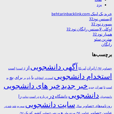
یزد
خرید بک لینک behtarinbacklink.com
لایسنس نود32
پسورد نود 32
اوکلی لایسنس رایگان نود 32
همیار نود 32
بهترین سئو
رایگان
برچسب‌ها
آگهی دانشجویی
از
/ ایران
است
آمریکا
+تصاویر ۹۶/
از است!
استخدام دانشجویی
به
با
برای
بر
است در
انتخابات
باید
به
خبر جدید
خبر های دانشجویی
تا
تهران
است
جدید
دانشجویی
در
را
دانشگاه
درباره
در ﺍﺳﺖ
دانشجویان
دولت
سایت دانشجویی
روزنامه‌های +تصاویر
شد
سال
سوریه
شد در
و
عناوین +تصاویر
یک
کشور
که
عناوین ۹۶/
مردم
۹۶/
ملی
ورزشی +تصاویر