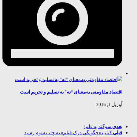
اقتصاد مقاومتی به‌معنای “نه” به تسلیم و تحریم است
آوریل 1, 2016
بعدی
سوگند به قلم!
قبلی
کتاب «چگونگی درک فیلم» به چاپ سوم رسید