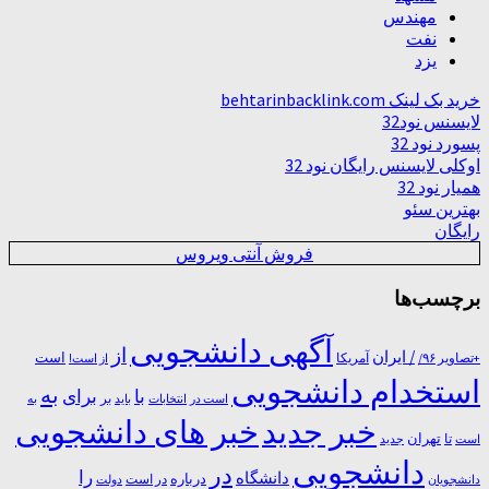
مهندس
نفت
یزد
خرید بک لینک behtarinbacklink.com
لایسنس نود32
پسورد نود 32
اوکلی لایسنس رایگان نود 32
همیار نود 32
بهترین سئو
رایگان
فروش آنتی ویروس
برچسب‌ها
آگهی دانشجویی
از
/ ایران
است
آمریکا
+تصاویر ۹۶/
از است!
استخدام دانشجویی
به
با
برای
بر
است در
انتخابات
باید
به
خبر جدید
خبر های دانشجویی
تا
تهران
است
جدید
دانشجویی
در
را
دانشگاه
درباره
در ﺍﺳﺖ
دانشجویان
دولت