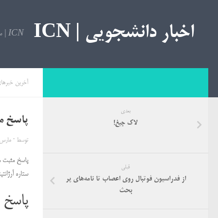
اخبار دانشجویی | ICN
ICN | مرجع اخبار دانشجویی
آخرین خبرها
بعدی
پاسخ مث
لاک جیغ!
توسط
·
مارس 26, 16
پاسخ مثبت م
قبلی
ستاره آرژانت
از فدراسیون فوتبال روی اعصاب تا نامه‌های پر
بحث
پاسخ 