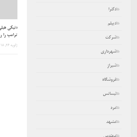
دکترا
دیپلم
«نیکی هیلی»
ترامپ را ر
شرکت
ژانویه 26, 2018
شهرداری
شیراز
فروشگاه
لیسانس
مرد
مشهد
مهندس