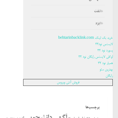
نفت
یزد
خرید بک لینک behtarinbacklink.com
لایسنس نود32
پسورد نود 32
اوکلی لایسنس رایگان نود 32
همیار نود 32
بهترین سئو
رایگان
فروش آنتی ویروس
برچسب‌ها
آگهی دانشجویی