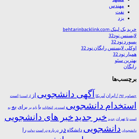
مهندس
نفت
یزد
خرید بک لینک behtarinbacklink.com
لایسنس نود32
پسورد نود 32
اوکلی لایسنس رایگان نود 32
همیار نود 32
بهترین سئو
رایگان
برچسب‌ها
آگهی دانشجویی
از
/ ایران
است
آمریکا
+تصاویر ۹۶/
از است!
استخدام دانشجویی
به
با
برای
بر
است در
انتخابات
باید
به
خبر جدید
خبر های دانشجویی
تا
تهران
است
جدید
دانشجویی
در
را
دانشگاه
درباره
در ﺍﺳﺖ
دانشجویان
دولت