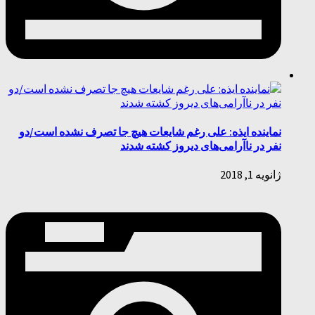
نماینده ایذه: علی رغم شایعات هیچ جا تصرف نشده است/دو
نفر در ناآرامی‌های دیروز کشته شدند
ژانویه 1, 2018