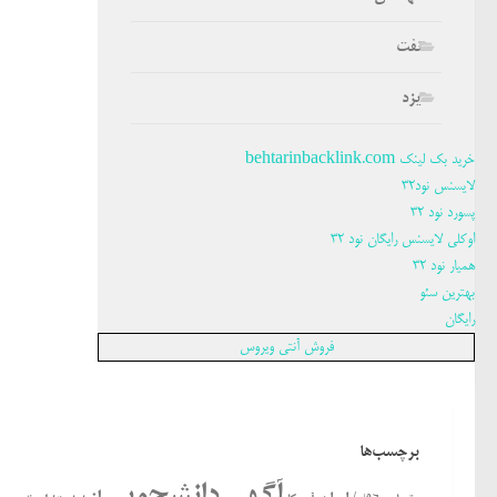
نفت
یزد
خرید بک لینک behtarinbacklink.com
لایسنس نود32
پسورد نود 32
اوکلی لایسنس رایگان نود 32
همیار نود 32
بهترین سئو
رایگان
فروش آنتی ویروس
برچسب‌ها
آگهی دانشجویی