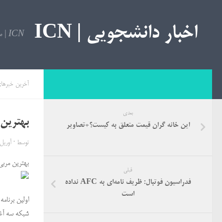
اخبار دانشجویی | ICN
ICN | مرجع اخبار دانشجویی
آخرین خبرها
بعدی
بهترین 
این خانه گران قیمت متعلق به کیست؟+تصاویر
توسط
·
آوریل 5, 16
بهترین مربی
قبلی
فدراسیون فوتبال: ظریف نامه‌ای به AFC نداده
است
شبکه سه آغا