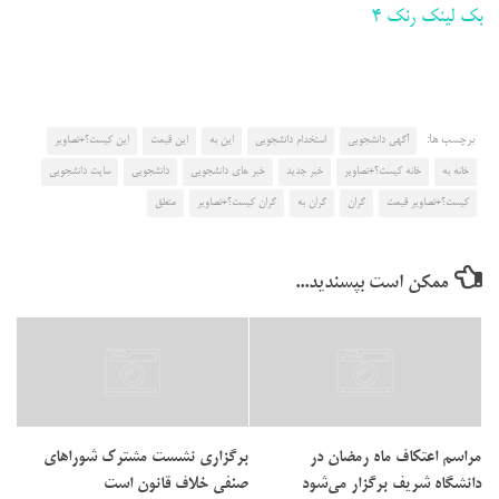
بک لینک رنک 4
برچسب ها:
آگهی دانشجویی
استخدام دانشجویی
این به
این قیمت
این کیست؟+تصاویر
خانه به
خانه کیست؟+تصاویر
خبر جدید
خبر های دانشجویی
دانشجویی
سایت دانشجویی
کیست؟+تصاویر قیمت
گران
گران به
گران کیست؟+تصاویر
متعلق
ممکن است بپسندید...
مراسم اعتکاف ‌ماه‌ ‌رمضان در
برگزاری نشست مشترک شوراهای
دانشگاه شریف برگزار می‌شود
صنفی خلاف قانون است