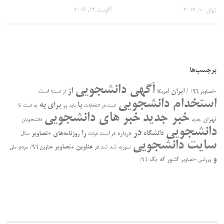
ژوئن 10, 2017
آگوست 14, 2016
برچسب‌ها
آگهی دانشجویی
از
/ ایران
است
+تصاویر ۹۶/
آمریکا
از است!
استخدام دانشجویی
به
با
برای
بر
تا
است در
انتخابات
باید
به است
خبر جدید
خبر های دانشجویی
تهران
جدید
دانشجویان
دانشجویی
در
را
دانشگاه
درباره
روزنامه‌های +تصاویر
در ﺍﺳﺖ
سال
دولت
سایت دانشجویی
عناوین +تصاویر
سوریه
شد
شد در
عناوین ۹۶/
مردم
ملی
و
کشور
که
یک
ورزشی +تصاویر
۹۶/