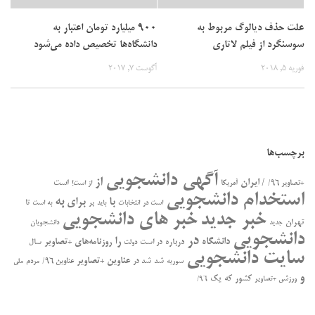
علت حذف دیالوگ مربوط به
۹۰۰ میلیارد تومان اعتبار به
سوسنگرد از فیلم لاتاری
دانشگاه‌ها تخصیص داده می‌شود
فوریه 5, 2018
آگوست 7, 2017
برچسب‌ها
آگهی دانشجویی
از
/ ایران
است
+تصاویر ۹۶/
آمریکا
از است!
استخدام دانشجویی
به
با
برای
بر
تا
است در
انتخابات
باید
به است
خبر جدید
خبر های دانشجویی
تهران
جدید
دانشجویان
دانشجویی
در
را
دانشگاه
درباره
روزنامه‌های +تصاویر
در ﺍﺳﺖ
سال
دولت
سایت دانشجویی
عناوین +تصاویر
سوریه
شد
شد در
عناوین ۹۶/
مردم
ملی
و
کشور
که
یک
ورزشی +تصاویر
۹۶/