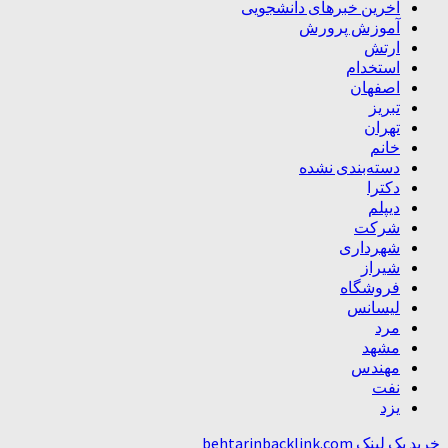
آخرین خبرهای دانشجویی
آموزش پرورش
ارتش
استخدام
اصفهان
تبریز
تهران
خانم
دسته‌بندی نشده
دکترا
دیپلم
شرکت
شهرداری
شیراز
فروشگاه
لیسانس
مرد
مشهد
مهندس
نفت
یزد
خرید بک لینک behtarinbacklink.com