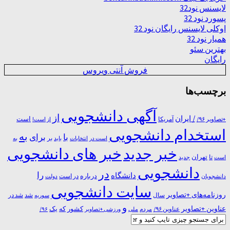
لایسنس نود32
پسورد نود 32
اوکلی لایسنس رایگان نود 32
همیار نود 32
بهترین سئو
رایگان
فروش آنتی ویروس
برچسب‌ها
آگهی دانشجویی
از
/ ایران
است
آمریکا
+تصاویر ۹۶/
از است!
استخدام دانشجویی
به
با
برای
بر
است در
انتخابات
باید
به
خبر جدید
خبر های دانشجویی
تا
تهران
است
جدید
دانشجویی
در
را
دانشگاه
درباره
در ﺍﺳﺖ
دانشجویان
دولت
سایت دانشجویی
روزنامه‌های +تصاویر
شد
سال
سوریه
شد در
و
عناوین +تصاویر
یک
کشور
که
عناوین ۹۶/
مردم
۹۶/
ملی
ورزشی +تصاویر