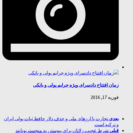
زمان افتتاح دادسرای ویژه جرایم پولی و بانکی
فوریه 17, 2016
بعدی
تجارت با ارزهای ملی و حذف دلار حافظ ثبات پولی ایران
و ترکیه است
قبلی
شرط عجیب زلاتان برای پیوستن به منچستریونایتد