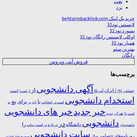
نفت
یزد
خرید بک لینک behtarinbacklink.com
لایسنس نود32
پسورد نود 32
اوکلی لایسنس رایگان نود 32
همیار نود 32
بهترین سئو
رایگان
فروش آنتی ویروس
برچسب‌ها
آگهی دانشجویی
از
/ ایران
است
آمریکا
+تصاویر ۹۶/
از است!
استخدام دانشجویی
به
با
برای
بر
است در
انتخابات
باید
به
خبر جدید
خبر های دانشجویی
تا
تهران
است
جدید
دانشجویی
در
را
دانشگاه
درباره
در ﺍﺳﺖ
دانشجویان
دولت
سایت دانشجویی
روزنامه‌های +تصاویر
شد
سال
سوریه
شد در