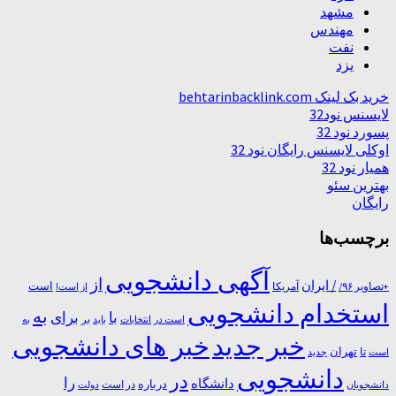
مشهد
مهندس
نفت
یزد
خرید بک لینک behtarinbacklink.com
لایسنس نود32
پسورد نود 32
اوکلی لایسنس رایگان نود 32
همیار نود 32
بهترین سئو
رایگان
برچسب‌ها
آگهی دانشجویی
از
/ ایران
است
آمریکا
+تصاویر ۹۶/
از است!
استخدام دانشجویی
به
با
برای
بر
است در
انتخابات
باید
به
خبر جدید
خبر های دانشجویی
تا
تهران
است
جدید
دانشجویی
در
را
دانشگاه
درباره
در ﺍﺳﺖ
دانشجویان
دولت