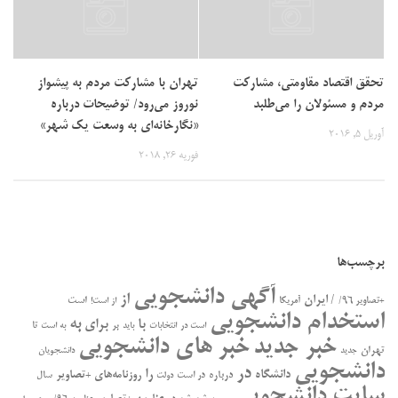
تحقق اقتصاد مقاومتی، مشارکت
تهران با مشارکت مردم به پیشواز
مردم و مسئولان را می‌طلبد
نوروز می‌رود/ توضیحات درباره
«نگارخانه‌ای به وسعت یک شهر»
آوریل 5, 2016
فوریه 26, 2018
برچسب‌ها
آگهی دانشجویی
از
/ ایران
است
+تصاویر ۹۶/
آمریکا
از است!
استخدام دانشجویی
به
با
برای
بر
تا
است در
انتخابات
باید
به است
خبر جدید
خبر های دانشجویی
تهران
جدید
دانشجویان
دانشجویی
در
را
دانشگاه
درباره
روزنامه‌های +تصاویر
در ﺍﺳﺖ
سال
دولت
سایت دانشجویی