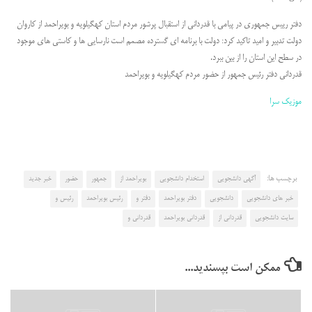
دفتر رییس جمهوری در پیامی با قدردانی از استقبال پرشور مردم استان کهگیلویه و بویراحمد از کاروان
دولت تدبیر و امید تاکید کرد: دولت با برنامه ای گسترده مصمم است نارسایی ها و کاستی های موجود
در سطح این استان را از بین ببرد.
قدردانی دفتر رئیس جمهور از حضور مردم کهگیلویه و بویراحمد
موزیک سرا
برچسب ها:
آگهی دانشجویی
استخدام دانشجویی
بویراحمد از
جمهور
حضور
خبر جدید
خبر های دانشجویی
دانشجویی
دفتر بویراحمد
دفتر و
رئیس بویراحمد
رئیس و
سایت دانشجویی
قدردانی از
قدردانی بویراحمد
قدردانی و
ممکن است بپسندید...