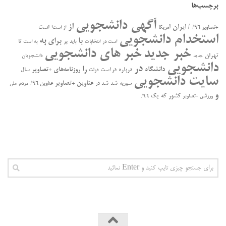
برچسب‌ها
آگهی دانشجویی
از
/ ایران
است
+تصاویر ۹۶/
آمریکا
از است!
استخدام دانشجویی
به
با
برای
بر
تا
است در
انتخابات
باید
به است
خبر جدید
خبر های دانشجویی
تهران
جدید
دانشجویان
دانشجویی
در
را
دانشگاه
درباره
روزنامه‌های +تصاویر
در ﺍﺳﺖ
سال
دولت
سایت دانشجویی
عناوین +تصاویر
سوریه
شد
شد در
عناوین ۹۶/
مردم
ملی
و
کشور
که
یک
ورزشی +تصاویر
۹۶/