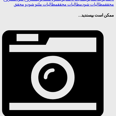
محقق
مطالبات شود
مطالبات محقق
مطالبات ملت
و شود
و محقق
ممکن است بپسندید...