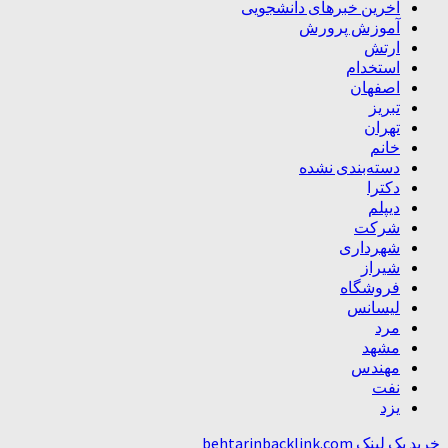
آخرین خبرهای دانشجویی
آموزش پرورش
ارتش
استخدام
اصفهان
تبریز
تهران
خانم
دسته‌بندی نشده
دکترا
دیپلم
شرکت
شهرداری
شیراز
فروشگاه
لیسانس
مرد
مشهد
مهندس
نفت
یزد
خرید بک لینک behtarinbacklink.com