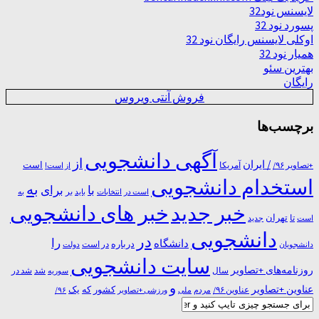
لایسنس نود32
پسورد نود 32
اوکلی لایسنس رایگان نود 32
همیار نود 32
بهترین سئو
رایگان
فروش آنتی ویروس
برچسب‌ها
آگهی دانشجویی
از
/ ایران
است
آمریکا
+تصاویر ۹۶/
از است!
استخدام دانشجویی
به
با
برای
بر
است در
انتخابات
باید
به
خبر جدید
خبر های دانشجویی
تا
تهران
است
جدید
دانشجویی
در
را
دانشگاه
درباره
در ﺍﺳﺖ
دانشجویان
دولت
سایت دانشجویی
روزنامه‌های +تصاویر
شد
سال
سوریه
شد در
و
عناوین +تصاویر
یک
کشور
که
عناوین ۹۶/
مردم
۹۶/
ملی
ورزشی +تصاویر