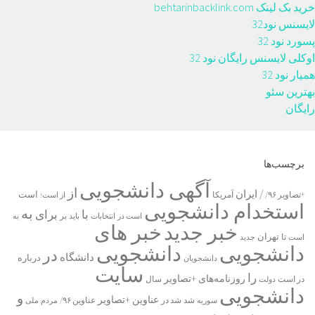
خرید بک لینک behtarinbacklink.com
لایسنس نود32
پسورد نود 32
اوکلی لایسنس رایگان نود 32
همیار نود 32
بهترین سئو
رایگان
برچسب‌ها
آگهی دانشجویی
از
/ ایران
است
آمریکا
+تصاویر ۹۶/
از است!
استخدام دانشجویی
به
با
برای
بر
است در
انتخابات
باید
به
خبر جدید
خبر های
تا
تهران
است
جدید
دانشجویی
دانشجویی
در
دانشگاه
درباره
دانشجویان
سایت
را
روزنامه‌های +تصاویر
در ﺍﺳﺖ
دولت
سال
دانشجویی
و
عناوین +تصاویر
شد
سوریه
شد در
عناوین ۹۶/
مردم
ملی