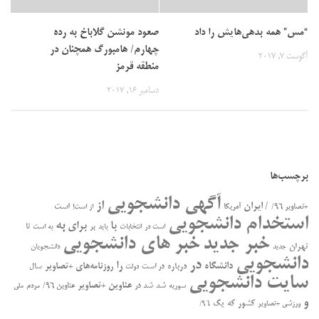
“مس” همه بدهی‌هایش را داد
صعود مونشن گلاباخ به رده
چهارم/ هامبورگ همچنان در
آگوست 7, 2017
منطقه قرمز
دسامبر 16, 2017
برچسب‌ها
آگهی دانشجویی
از
/ ایران
است
+تصاویر ۹۶/
آمریکا
از است!
استخدام دانشجویی
به
با
برای
بر
تا
است در
انتخابات
باید
به است
خبر جدید
خبر های دانشجویی
تهران
جدید
دانشجویان
دانشجویی
در
را
دانشگاه
درباره
روزنامه‌های +تصاویر
در ﺍﺳﺖ
سال
دولت
سایت دانشجویی
عناوین +تصاویر
سوریه
شد
شد در
عناوین ۹۶/
مردم
ملی
و
کشور
که
یک
ورزشی +تصاویر
۹۶/