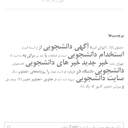
آگوست 14, 2017
برچسب‌ها
آگهی دانشجویی
از
/ ایران
است
+تصاویر ۹۶/
آمریکا
از است!
استخدام دانشجویی
به
با
برای
بر
تا
است در
انتخابات
باید
به است
خبر جدید
خبر های دانشجویی
تهران
جدید
دانشجویان
دانشجویی
در
را
دانشگاه
درباره
روزنامه‌های +تصاویر
در ﺍﺳﺖ
سال
دولت
سایت دانشجویی
عناوین +تصاویر
سوریه
شد
شد در
عناوین ۹۶/
مردم
ملی
و
کشور
که
یک
ورزشی +تصاویر
۹۶/