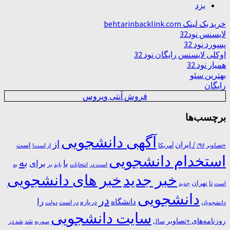
یزد
خرید بک لینک behtarinbacklink.com
لایسنس نود32
پسورد نود 32
اوکلی لایسنس رایگان نود 32
همیار نود 32
بهترین سئو
رایگان
فروش آنتی ویروس
برچسب‌ها
آگهی دانشجویی
از
/ ایران
است
آمریکا
+تصاویر ۹۶/
از است!
استخدام دانشجویی
به
با
برای
بر
است در
انتخابات
باید
به
خبر جدید
خبر های دانشجویی
تا
تهران
است
جدید
دانشجویی
در
را
دانشگاه
درباره
در ﺍﺳﺖ
دانشجویان
دولت
سایت دانشجویی
روزنامه‌های +تصاویر
شد
سال
سوریه
شد در