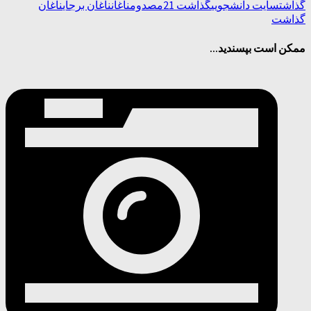
گذاشت
سایت دانشجویی
گذاشت 21
مصدوم
ناغان
ناغان برجای
ناغان
گذاشت
ممکن است بپسندید...