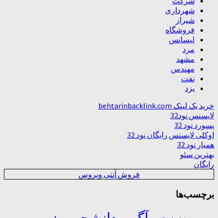
شرکت
شهرداری
شیراز
فروشگاه
لیسانس
مرد
مشهد
مهندس
نفت
یزد
خرید بک لینک behtarinbacklink.com
لایسنس نود32
پسورد نود 32
اوکلی لایسنس رایگان نود 32
همیار نود 32
بهترین سئو
رایگان
فروش آنتی ویروس
برچسب‌ها
آگهی دانشجویی