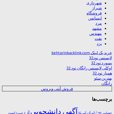
شهرداری
شیراز
فروشگاه
لیسانس
مرد
مشهد
مهندس
نفت
یزد
خرید بک لینک behtarinbacklink.com
لایسنس نود32
پسورد نود 32
اوکلی لایسنس رایگان نود 32
همیار نود 32
بهترین سئو
رایگان
فروش آنتی ویروس
برچسب‌ها
آگهی دانشجویی
از
/ ایران
است
آمریکا
+تصاویر ۹۶/
از است!