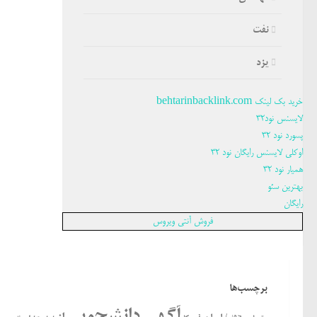
نفت
یزد
خرید بک لینک behtarinbacklink.com
لایسنس نود32
پسورد نود 32
اوکلی لایسنس رایگان نود 32
همیار نود 32
بهترین سئو
رایگان
فروش آنتی ویروس
برچسب‌ها
آگهی دانشجویی