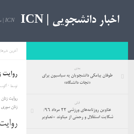
اخبار دانشجویی | ICN
ICN | مرجع اخبار دانشجویی
آخرین خبرها
بعدی
روایت ز
طوفان پیامکی دانشجویان به سیاسیون برای
«نجات دانشگاه»
توسط
·
آگوست 13, 
روایت زنان س
قبلی
زنان سوری ک
عناوین روزنامه‌های ورزشی ۲۲ مرداد ۹۶/
شکایت استقلال و رحمتی از میناوند +تصاویر
روایت 