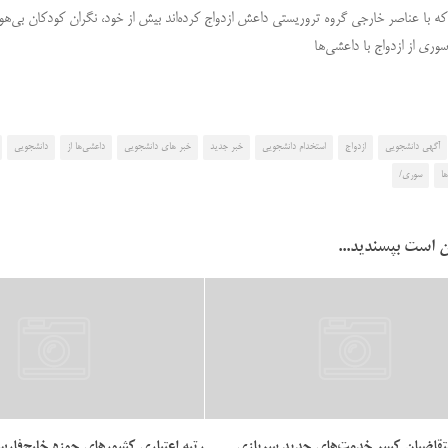
ه با عناصر خارجی گروه تروریستی داعش ازدواج کرده‌اند بیش از خود، نگران کودکان بی‌هو
وری از ازدواج با داعشی‌ها
آگهی دانشجویی
ازدواج
استخدام دانشجویی
خبر جدید
خبر های دانشجویی
داعشی‌ها از
دانشجویی
ا
سوری/
 است بپسندید...
متقاضیان کسر خدمت‌های جدید سربازی
رتبه اعتباری کشورهای حوزه خلیج‌فا