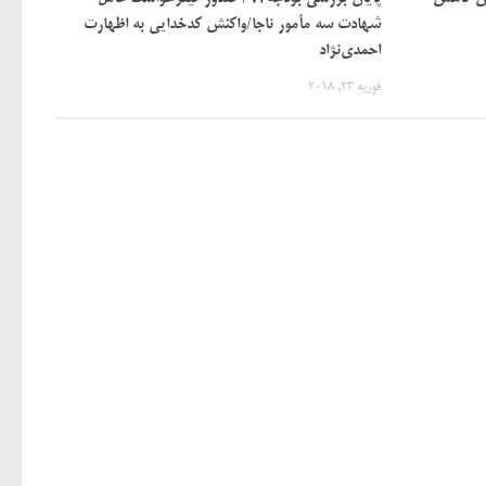
شهادت سه مأمور ناجا/واکنش کدخدایی به اظهارت
احمدی‌نژاد
فوریه 23, 2018