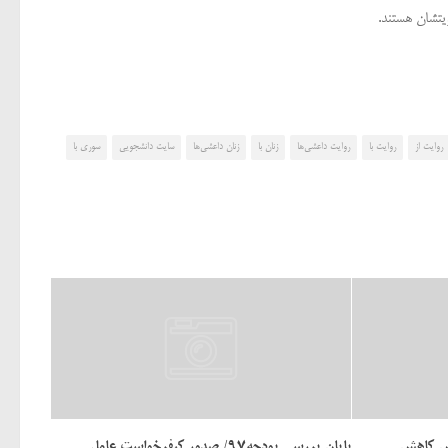
یتشان هستند.
روایت از
روایت با
روایت داعشی‌ها
زنان با
زنان داعشی‌ها
سایت دانشجویی
سوری با
رس کاهش
پایان بررسی بودجه۹۷/ صدور کیفرخواست عامل