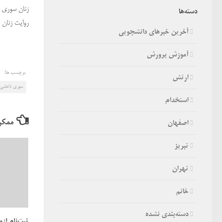
زنان سوری ک
دسته‌ها
روایت زنان س
آخرین خبرهای دانشجویی
آموزش پرورش
برچسب ها:
ارتش
سوری داعشی‌ه
استخدام
ممکن
اصفهان
تبریز
تهران
خانم
دسته‌بندی نشده
ثبت‌نام از