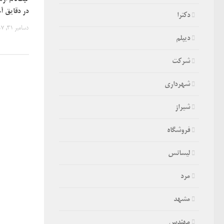
در دقایق آخر/ پ
دکترا
دسامبر 31, 2017
دیپلم
شرکت
شهرداری
شیراز
فروشگاه
لیسانس
مرد
مشهد
مهندس