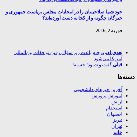
خود شما صلاحیتتان را در انتخابات مجلس ،ریاست جمهوری و
خبرگان چگونه و از کجا به دست آورده‌اید؟
فوریه 2, 2016
بعدی
لغو برجام باعث زیر سؤال رفتن توافقات بین‌المللی
آمریکا می‌شود
قبلی
گفت و شنود؛ خسته!
دسته‌ها
آخرین خبرهای دانشجویی
آموزش پرورش
ارتش
استخدام
اصفهان
تبریز
تهران
خانم