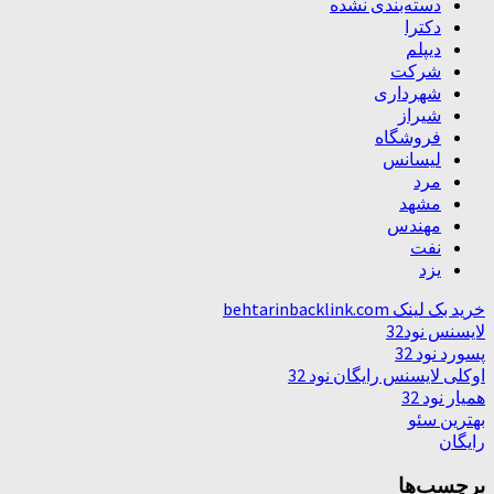
دسته‌بندی نشده
دکترا
دیپلم
شرکت
شهرداری
شیراز
فروشگاه
لیسانس
مرد
مشهد
مهندس
نفت
یزد
خرید بک لینک behtarinbacklink.com
لایسنس نود32
پسورد نود 32
اوکلی لایسنس رایگان نود 32
همیار نود 32
بهترین سئو
رایگان
برچسب‌ها