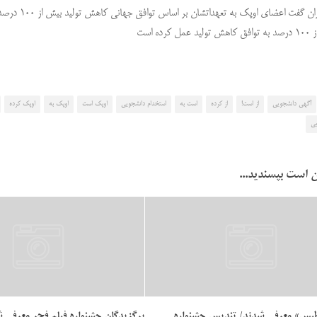
 گفت اعضای اوپک به تعهداتشان بر اساس توافق جهانی کاهش تولید بیش از ۱۰۰ درصد عمل کرده اند.
رده است
آگهی دانشجویی
از است!
از کرده
است به
استخدام دانشجویی
اوپک است
اوپک به
اوپک کرده
یی
 است بپسندید...
طبس» معرفی شدند/ تندیس جشنواره
برگزیدگان جشنواره فیلم فجر معرفی 