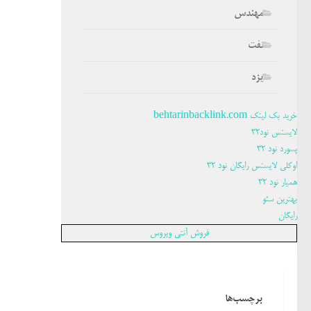
مهندس
نفت
یزد
خرید بک لینک behtarinbacklink.com
لایسنس نود32
پسورد نود 32
اوکلی لایسنس رایگان نود 32
همیار نود 32
بهترین سئو
رایگان
فروش آنتی ویروس
برچسب‌ها