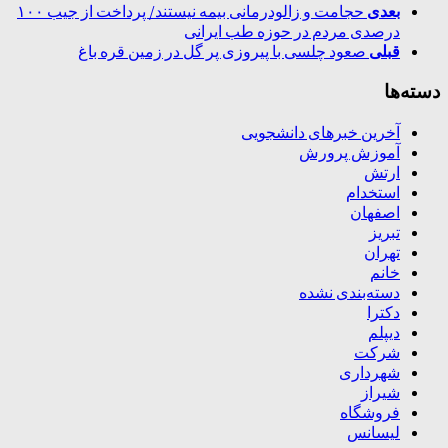
بعدی
حجامت و زالودرمانی بیمه نیستند/ پرداخت از جیب ۱۰۰
درصدی مردم در حوزه طب ایرانی
قبلی
صعود چلسی با پیروزی پر گل در زمین قره باغ
دسته‌ها
آخرین خبرهای دانشجویی
آموزش پرورش
ارتش
استخدام
اصفهان
تبریز
تهران
خانم
دسته‌بندی نشده
دکترا
دیپلم
شرکت
شهرداری
شیراز
فروشگاه
لیسانس