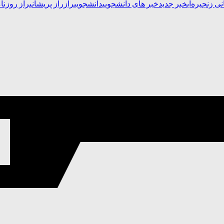
ی زنجیره‌ای
خبر جدید
خبر های دانشجویی
دانشجویی
راز
راز پریشانی
راز روزنام