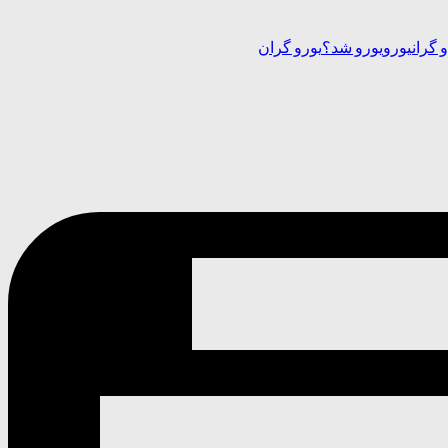
و گران
یورو
یورو شد؟
یورو گران