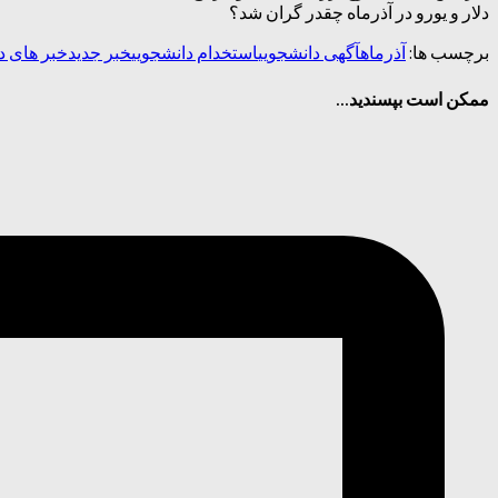
دلار و یورو در آذرماه چقدر گران شد؟
برچسب ها:
آذرماه
آگهی دانشجویی
استخدام دانشجویی
خبر جدید
خبر های د
ممکن است بپسندید...