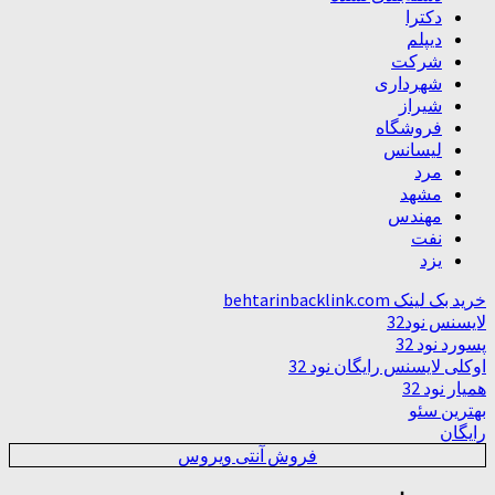
دکترا
دیپلم
شرکت
شهرداری
شیراز
فروشگاه
لیسانس
مرد
مشهد
مهندس
نفت
یزد
خرید بک لینک behtarinbacklink.com
لایسنس نود32
پسورد نود 32
اوکلی لایسنس رایگان نود 32
همیار نود 32
بهترین سئو
رایگان
فروش آنتی ویروس