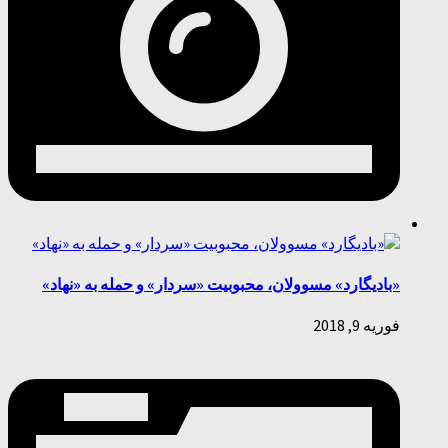
«بادیگارد» مسوولان، محبوبیت «سردار» و حمله به «نهاد»
فوریه 9, 2018