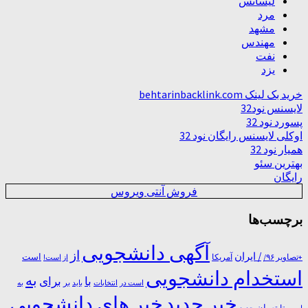
لیسانس
مرد
مشهد
مهندس
نفت
یزد
خرید بک لینک behtarinbacklink.com
لایسنس نود32
پسورد نود 32
اوکلی لایسنس رایگان نود 32
همیار نود 32
بهترین سئو
رایگان
فروش آنتی ویروس
برچسب‌ها
آگهی دانشجویی
از
/ ایران
است
آمریکا
+تصاویر ۹۶/
از است!
استخدام دانشجویی
به
با
برای
بر
است در
انتخابات
باید
به
خبر جدید
خبر های دانشجویی
تا
تهران