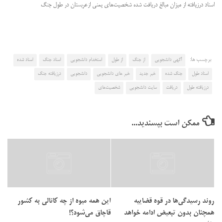
اسناد درزیافته از میزان مبالغ دریافت شده شخصیت‌های یمنی ازعربستان در طول جنگ
برچسب ها:
آگهی دانشجویی
از جنگ
از طول
استخدام دانشجویی
اسناد جنگ
اسناد شده
اسناد طول
جنگ شده
خبر جدید
خبر های دانشجویی
دانشجویی
درزیافته جنگ
درزیافته طول
دریافت
سایت دانشجویی
شخصیت‌های
ممکن است بپسندید...
روند رسیدگی‌ها در قوه قضاییه
این همه میوه از چه کانالی به کشور
همچنان بدون تبعیض ادامه خواهد
قاچاق می‌شود؟!