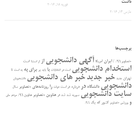
داشت
فوریه 18, 2016
مارس 14, 2016
برچسب‌ها
آگهی دانشجویی
از
/ ایران
است
+تصاویر ۹۶/
آمریکا
از است!
استخدام دانشجویی
به
با
برای
بر
تا
است در
انتخابات
باید
به است
خبر جدید
خبر های دانشجویی
تهران
جدید
دانشجویان
دانشجویی
در
را
دانشگاه
درباره
روزنامه‌های +تصاویر
در ﺍﺳﺖ
سال
دولت
سایت دانشجویی
عناوین +تصاویر
سوریه
شد
شد در
عناوین ۹۶/
مردم
ملی
و
کشور
که
یک
ورزشی +تصاویر
۹۶/