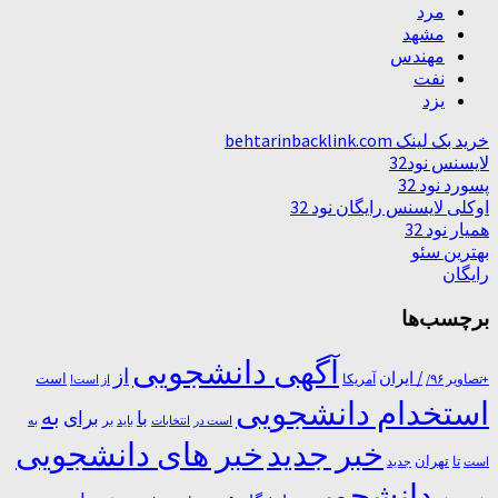
مرد
مشهد
مهندس
نفت
یزد
خرید بک لینک behtarinbacklink.com
لایسنس نود32
پسورد نود 32
اوکلی لایسنس رایگان نود 32
همیار نود 32
بهترین سئو
رایگان
برچسب‌ها
آگهی دانشجویی
از
/ ایران
است
آمریکا
+تصاویر ۹۶/
از است!
استخدام دانشجویی
به
با
برای
بر
است در
انتخابات
باید
به
خبر جدید
خبر های دانشجویی
تا
تهران
است
جدید
دانشجویی