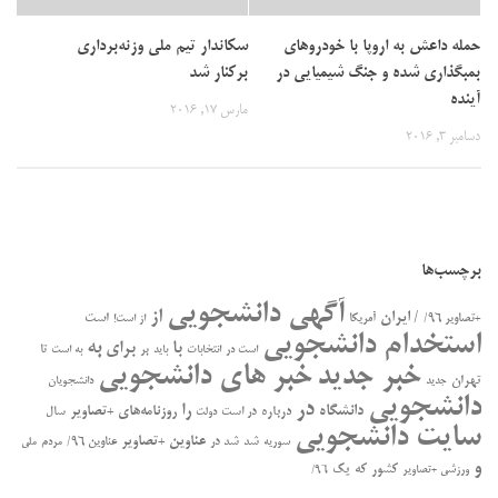
حمله داعش به اروپا با خودروهای
سکاندار تیم ملی وزنه‌برداری
بمبگذاری شده و جنگ شیمیایی در
برکنار شد
آینده
مارس 17, 2016
دسامبر 3, 2016
برچسب‌ها
آگهی دانشجویی
از
/ ایران
است
+تصاویر ۹۶/
آمریکا
از است!
استخدام دانشجویی
به
با
برای
بر
تا
است در
انتخابات
باید
به است
خبر جدید
خبر های دانشجویی
تهران
جدید
دانشجویان
دانشجویی
در
را
دانشگاه
درباره
روزنامه‌های +تصاویر
در ﺍﺳﺖ
سال
دولت
سایت دانشجویی
عناوین +تصاویر
سوریه
شد
شد در
عناوین ۹۶/
مردم
ملی
و
کشور
که
یک
ورزشی +تصاویر
۹۶/