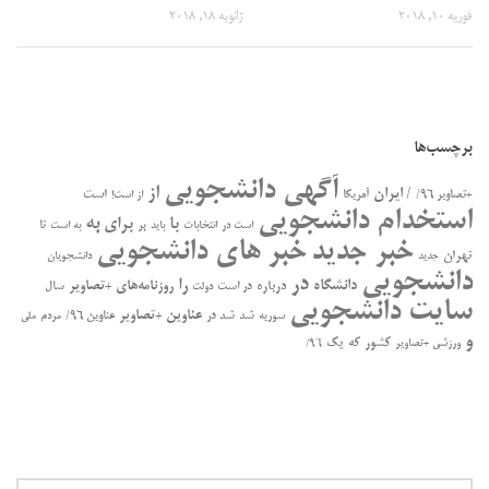
فوریه 10, 2018
ژانویه 18, 2018
برچسب‌ها
آگهی دانشجویی
از
/ ایران
است
+تصاویر ۹۶/
آمریکا
از است!
استخدام دانشجویی
به
با
برای
بر
تا
است در
انتخابات
باید
به است
خبر جدید
خبر های دانشجویی
تهران
جدید
دانشجویان
دانشجویی
در
را
دانشگاه
درباره
روزنامه‌های +تصاویر
در ﺍﺳﺖ
سال
دولت
سایت دانشجویی
عناوین +تصاویر
سوریه
شد
شد در
عناوین ۹۶/
مردم
ملی
و
کشور
که
یک
ورزشی +تصاویر
۹۶/