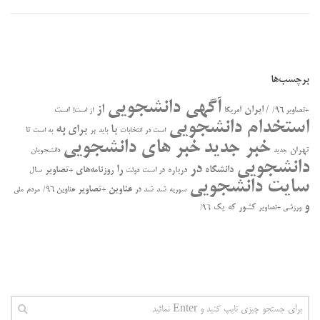
برچسب‌ها
آگهی دانشجویی
از
/ ایران
است
+تصاویر ۹۶/
آمریکا
از است!
استخدام دانشجویی
به
با
برای
بر
تا
است در
انتخابات
باید
به است
خبر جدید
خبر های دانشجویی
تهران
جدید
دانشجویان
دانشجویی
در
را
دانشگاه
درباره
روزنامه‌های +تصاویر
در ﺍﺳﺖ
سال
دولت
سایت دانشجویی
عناوین +تصاویر
سوریه
شد
شد در
عناوین ۹۶/
مردم
ملی
و
کشور
که
یک
ورزشی +تصاویر
۹۶/