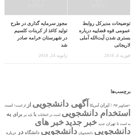
توضیحات مدیرکل روابط
مجوز سرمایه گذاری در طرح
عمومی قوه قضاییه درباره
تولید کاغذ از کربنات کلسیم
بستری شدن آیت‌الله آملی
در شهرستان خرامه صادر
لاریجانی
شد
فوریه 4, 2018
ژانویه 24, 2018
برچسب‌ها
آگهی دانشجویی
از
/ ایران
است
آمریکا
+تصاویر ۹۶/
از است!
استخدام دانشجویی
به
با
برای
بر
است در
انتخابات
باید
خبر جدید
خبر های
تا
تهران
به است
جدید
دانشجویی
دانشجویی
در
دانشگاه
درباره
دانشجویان