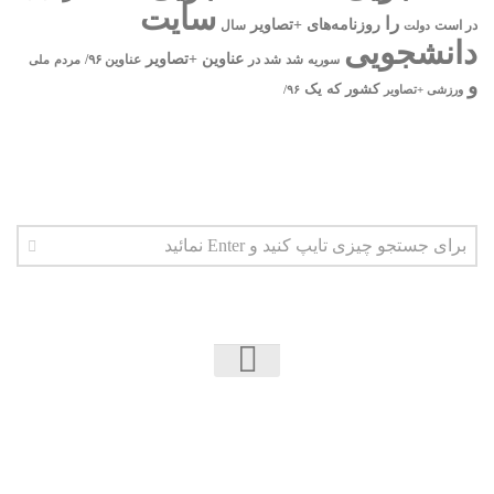
سایت
را
روزنامه‌های +تصاویر
در ﺍﺳﺖ
دولت
سال
دانشجویی
عناوین +تصاویر
شد
سوریه
شد در
عناوین ۹۶/
مردم
ملی
و
یک
کشور
که
۹۶/
ورزشی +تصاویر
اخبار دانشجویی | ICN © 2026. تمامی حقوق محفوظ
است.
فارسی سازی پوسته توسط:
همیار وردپرس