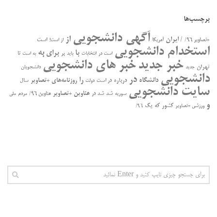
برچسب‌ها
آگهی دانشجویی
از
/ ایران
است
+تصاویر ۹۶/
آمریکا
از است!
استخدام دانشجویی
به
با
برای
بر
تا
است در
انتخابات
باید
به است
خبر جدید
خبر های دانشجویی
تهران
جدید
دانشجویان
دانشجویی
در
را
دانشگاه
درباره
روزنامه‌های +تصاویر
در ﺍﺳﺖ
سال
دولت
سایت دانشجویی
عناوین +تصاویر
سوریه
شد
شد در
عناوین ۹۶/
مردم
ملی
و
کشور
که
یک
ورزشی +تصاویر
۹۶/