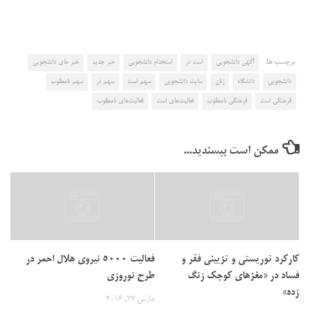
برچسب ها:
آگهی دانشجویی
است در
استخدام دانشجویی
خبر جدید
خبر های دانشجویی
دانشجویی
دانشگاه
زنان
سایت دانشجویی
سهم است
سهم در
سهم نامطلوب
فرهنگی است
فرهنگی نامطلوب
فعالیت‌های است
فعالیت‌های نامطلوب
ممکن است بپسندید...
کارکرد توریستی و تزیینی فقر و
فعالیت 5000 نیروی هلال احمر در
فساد در «مغزهای کوچک زنگ
طرح نوروزی
زده»
مارس 27, 2016