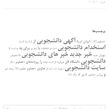
فوریه 10, 2018
برچسب‌ها
آگهی دانشجویی
از
/ ایران
است
+تصاویر ۹۶/
آمریکا
از است!
استخدام دانشجویی
به
با
برای
بر
تا
است در
انتخابات
باید
به است
خبر جدید
خبر های دانشجویی
تهران
جدید
دانشجویان
دانشجویی
در
را
دانشگاه
درباره
روزنامه‌های +تصاویر
در ﺍﺳﺖ
سال
دولت
سایت دانشجویی
عناوین +تصاویر
سوریه
شد
شد در
عناوین ۹۶/
مردم
ملی
و
کشور
که
یک
ورزشی +تصاویر
۹۶/